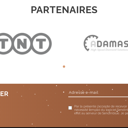
PARTENAIRES
TER
Par la présente j’accepte de recevoir
nécessite l’emploi du logiciel Sendin
effet au serveur de Sendinblue. Je p