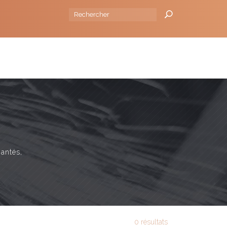
 la source I 88130 Brantigny I Tel :
+33 (0)329393241
NSEILS
L'ENTREPRISE
BLOG
CONTACT
mantés,
0 résultats