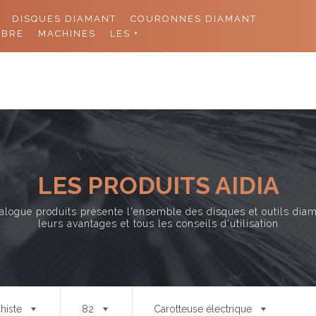
DISQUES DIAMANT
COURONNES DIAMANT
11 rue de
ABRE
MACHINES
LES +
ACCUEIL
PRODUITS
CO
LES PRODUITS AIDIA
alogue produits présente l'ensemble des disques et outils dia
leurs avantages et tous les conseils d'utilisation
histe
82
Carotteuse électrique