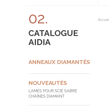
T
02.
A
Accue
A
CATALOGUE
B
AIDIA
B
B
a
ANNEAUX DIAMANTÉS
B
B
B
NOUVEAUTÉS
B
LAMES POUR SCIE SABRE
CHAÎNES DIAMANT
C
F