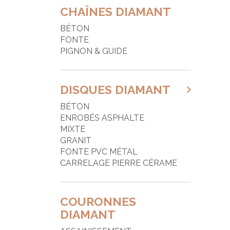
CHAÎNES DIAMANT
F
BÉTON
F
FONTE
G
PIGNON & GUIDE
G
d
DISQUES DIAMANT
J
BÉTON
M
ENROBÉS ASPHALTE
MIXTE
P
GRANIT
P
FONTE PVC MÉTAL
CARRELAGE PIERRE CÉRAME
P
P
COURONNES
P
DIAMANT
P