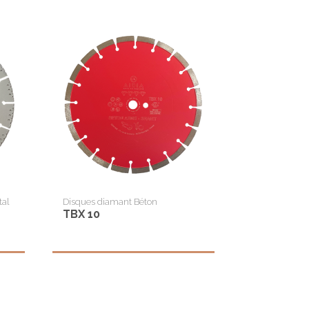
tal
Disques diamant Béton
TBX 10