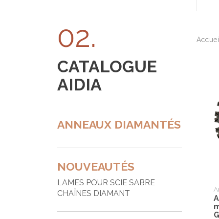
A
02.
A
Accue
A
CATALOGUE
B
AIDIA
B
B
a
ANNEAUX DIAMANTÉS
B
B
B
NOUVEAUTÉS
B
LAMES POUR SCIE SABRE
A
CHAÎNES DIAMANT
A
B
m
G
C