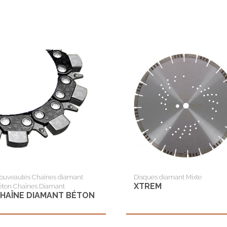
olypropylène
167
RV
172
U
180
VC
182
ail
187
chiste
196
uile
200
uyau grès
202
210
212
ouveautés Chaînes diamant
Disques diamant Mixte
XTREM
éton Chaînes Diamant
227
HAÎNE DIAMANT BÉTON
230
232