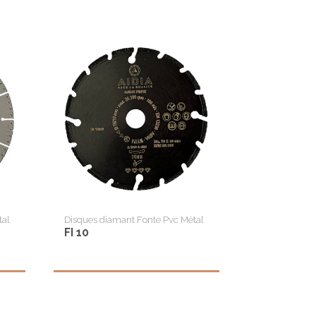
tal
Disques diamant Fonte Pvc Métal
FI 10