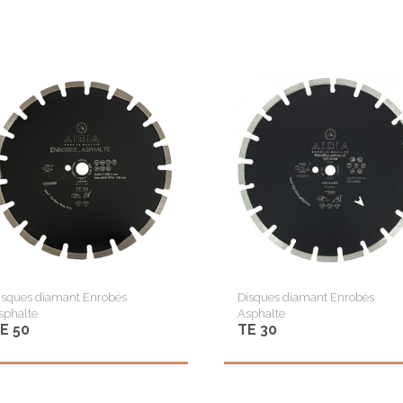
247
250
257
266
277
290
297
300
350
isques diamant Enrobés
Disques diamant Enrobés
354
sphalte
Asphalte
E 50
TE 30
370
400
420