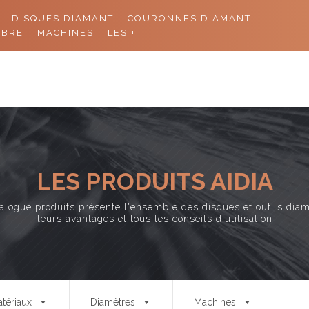
DISQUES DIAMANT
COURONNES DIAMANT
11 rue de
ABRE
MACHINES
LES +
ACCUEIL
PRODUITS
CO
LES PRODUITS AIDIA
alogue produits présente l'ensemble des disques et outils dia
leurs avantages et tous les conseils d'utilisation
tériaux
Diamètres
Machines