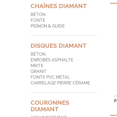
CHAÎNES DIAMANT
F
BÉTON
F
FONTE
F
PIGNON & GUIDE
G
G
DISQUES DIAMANT
d
BÉTON
G
ENROBÉS ASPHALTE
MIXTE
J
GRANIT
M
FONTE PVC MÉTAL
CARRELAGE PIERRE CÉRAME
P
P
C
P
COURONNES
P
DIAMANT
P