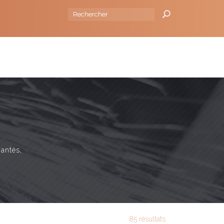
 la source I 88130 Brantigny I Tel :
+33 (0)329393241
NSEILS
L'ENTREPRISE
BLOG
CONTACT
mantés,
85 résultats