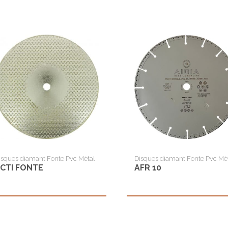
450
460
500
isques diamant Fonte Pvc Métal
Disques diamant Fonte Pvc Mé
CTI FONTE
AFR 10