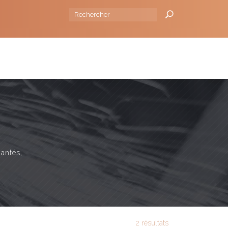
 la source I 88130 Brantigny I Tel :
+33 (0)329393241
NSEILS
L'ENTREPRISE
BLOG
CONTACT
mantés,
2 résultats