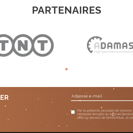
PARTENAIRES
TER
Par la présente j’accepte de recevoir
nécessite l’emploi du logiciel Sendin
effet au serveur de Sendinblue. Je p