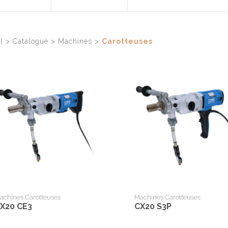
230
il
>
Catalogue
>
Machines
>
Carotteuses
achines Carotteuses
Machines Carotteuses
X20 CE3
CX20 S3P