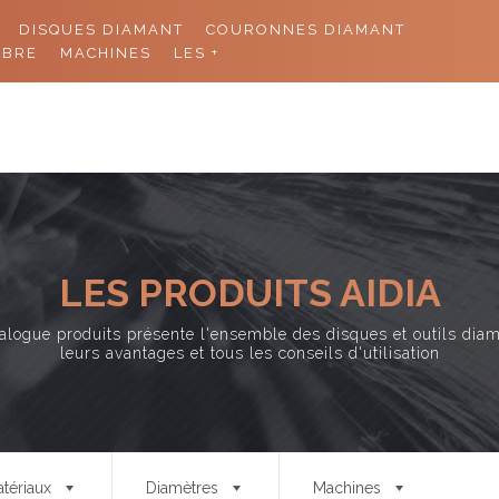
DISQUES DIAMANT
COURONNES DIAMANT
11 rue de
ABRE
MACHINES
LES +
ACCUEIL
PRODUITS
CO
LES PRODUITS AIDIA
alogue produits présente l'ensemble des disques et outils dia
leurs avantages et tous les conseils d'utilisation
tériaux
Diamètres
Machines