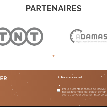
PARTENAIRES
TER
Par la présente j’accepte de recevoir
nécessite l’emploi du logiciel Sendin
effet au serveur de Sendinblue. Je p