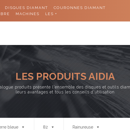
DISQUES DIAMANT
COURONNES DIAMANT
11 rue de
ABRE
MACHINES
LES +
ACCUEIL
PRODUITS
CO
LES PRODUITS AIDIA
alogue produits présente l'ensemble des disques et outils dia
leurs avantages et tous les conseils d'utilisation
erre bleue
82
Rainureuse