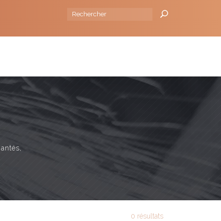
 la source I 88130 Brantigny I Tel :
+33 (0)329393241
NSEILS
L'ENTREPRISE
BLOG
CONTACT
mantés,
0 résultats