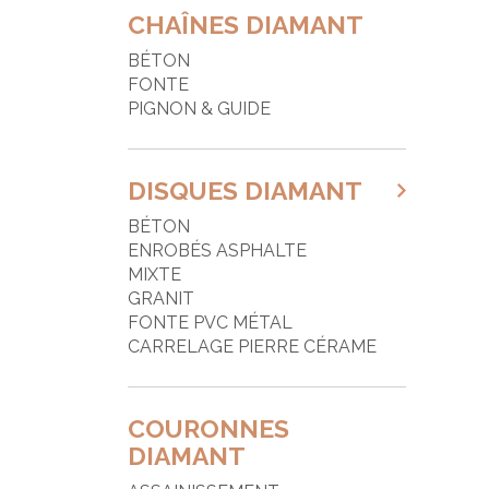
F
CHAÎNES DIAMANT
F
BÉTON
FONTE
G
PIGNON & GUIDE
G
J
DISQUES DIAMANT
M
BÉTON
P
ENROBÉS ASPHALTE
MIXTE
P
GRANIT
P
FONTE PVC MÉTAL
CARRELAGE PIERRE CÉRAME
P
P
COURONNES
P
DIAMANT
P