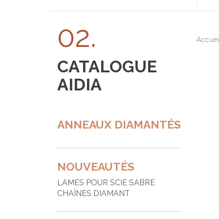
T
02.
A
Accue
A
CATALOGUE
B
AIDIA
B
B
ANNEAUX DIAMANTÉS
B
B
B
NOUVEAUTÉS
B
LAMES POUR SCIE SABRE
C
CHAÎNES DIAMANT
F