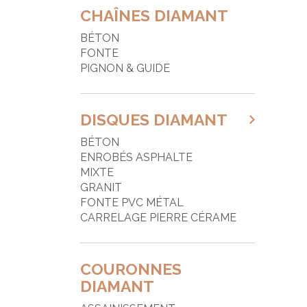
F
CHAÎNES DIAMANT
F
BÉTON
FONTE
G
PIGNON & GUIDE
G
J
DISQUES DIAMANT
M
BÉTON
P
ENROBÉS ASPHALTE
MIXTE
P
GRANIT
P
FONTE PVC MÉTAL
CARRELAGE PIERRE CÉRAME
P
P
COURONNES
P
DIAMANT
P