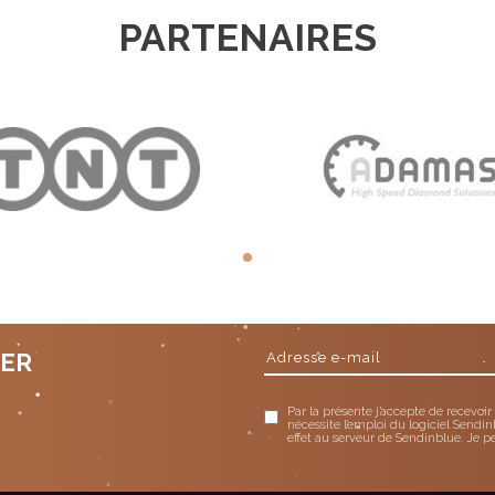
PARTENAIRES
TER
Par la présente j’accepte de recevoir
nécessite l’emploi du logiciel Sendin
effet au serveur de Sendinblue. Je p