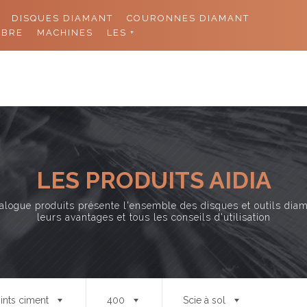
DISQUES DIAMANT
COURONNES DIAMANT
11 rue de
ABRE
MACHINES
LES +
ACCUEIL
PRODUITS
CO
LES PRODUITS AIDIA
alogue produits présente l'ensemble des disques et outils dia
leurs avantages et tous les conseils d'utilisation
ints ciment
400
Scie à sol