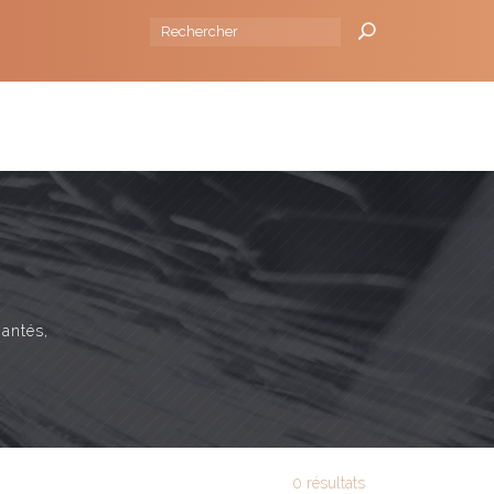
 la source I 88130 Brantigny I Tel :
+33 (0)329393241
NSEILS
L'ENTREPRISE
BLOG
CONTACT
mantés,
0 résultats