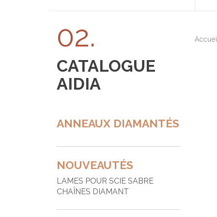
T
02.
A
Accue
A
CATALOGUE
B
AIDIA
B
B
ANNEAUX DIAMANTÉS
B
B
B
NOUVEAUTÉS
B
LAMES POUR SCIE SABRE
C
CHAÎNES DIAMANT
F