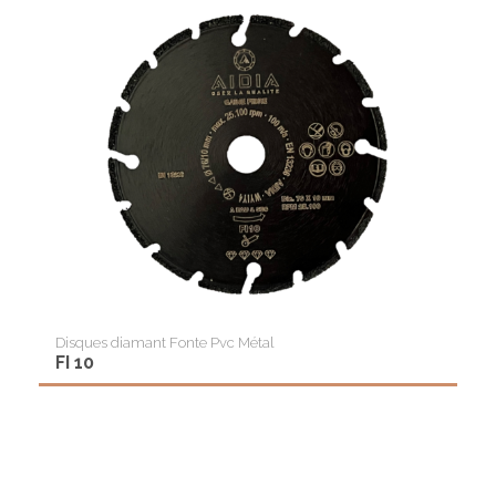
Disques diamant Fonte Pvc Métal
FI 10